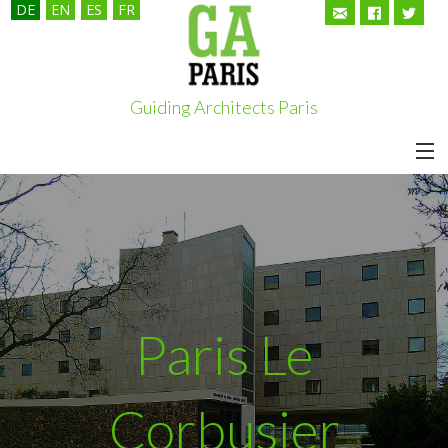
DE
EN
ES
FR
Guiding Architects Paris
HOME
TOUREN
ÜBER UNS
Paris Le
KUNDEN
GUIDING ARCHITECTS
Corbusier
PARTNER