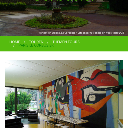
KONTAKT
Fondation Suisse, Le Corbusier, Cité internationale universitaire©DR
HOME
TOUREN
THEMEN TOURS
PARIS LE CORBUSIER