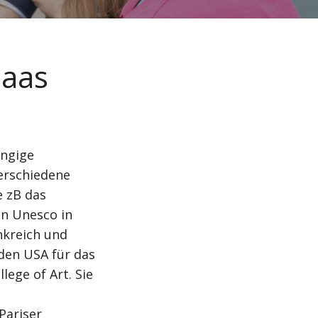
Haas
ängige
verschiedene
e zB das
n Unesco in
ankreich und
 den USA für das
lege of Art. Sie
Pariser