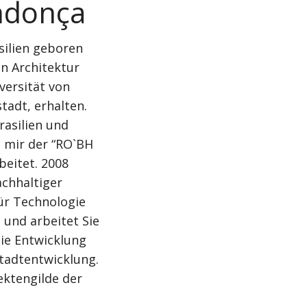
ndonça
asilien geboren
n Architektur
versität von
tadt, erhalten.
rasilien und
 mir der “RO`BH
beitet. 2008
achhaltiger
ür Technologie
 und arbeitet Sie
 die Entwicklung
adtentwicklung.
tektengilde der