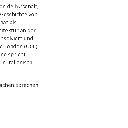
n de l’Arsenal”,
 Geschichte von
hat als
hitektur an der
bsolviert und
ge London (UCL).
ine spricht
n italienisch.
rachen sprechen: