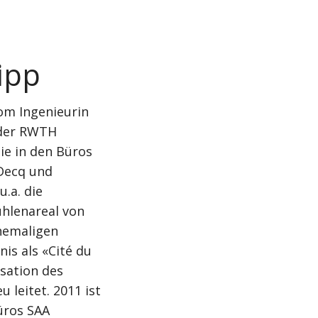
ipp
om Ingenieurin
 der RWTH
sie in den Büros
Decq und
u.a. die
hlenareal von
hemaligen
nis als «Cité du
sation des
 leitet. 2011 ist
üros SAA