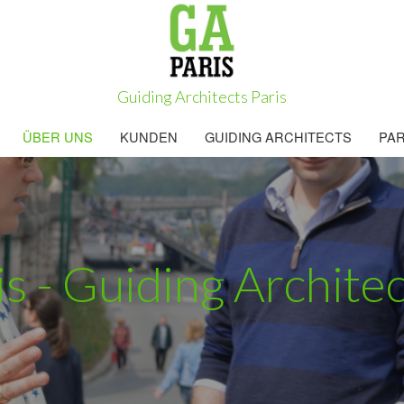
Guiding Architects Paris
ÜBER UNS
KUNDEN
GUIDING ARCHITECTS
PA
s - Guiding Architec