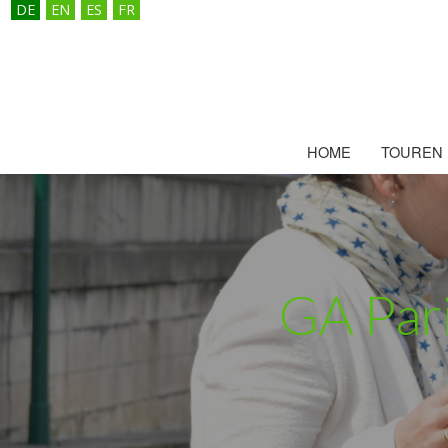
DE
EN
ES
FR
HOME
TOUREN
GA Pari