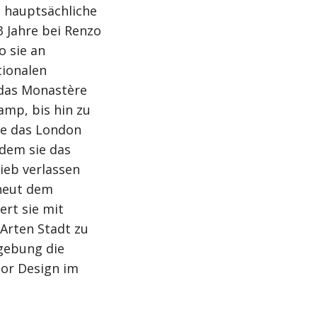
e hauptsächliche
3 Jahre bei Renzo
o sie an
tionalen
 das Monastère
amp, bis hin zu
e das London
dem sie das
ieb verlassen
rneut dem
rt sie mit
Arten Stadt zu
gebung die
rior Design im