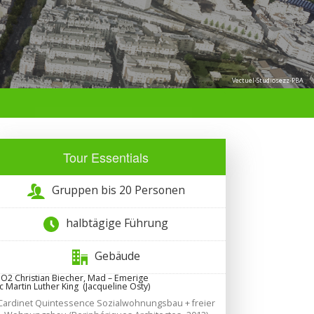
Vectuel-Studiosezz-PBA
Tour Essentials
Gruppen bis 20 Personen
halbtägige Führung
Gebäude
 O2 Christian Biecher, Mad – Emerige
c Martin Luther King (Jacqueline Osty)
Cardinet Quintessence Sozialwohnungsbau + freier