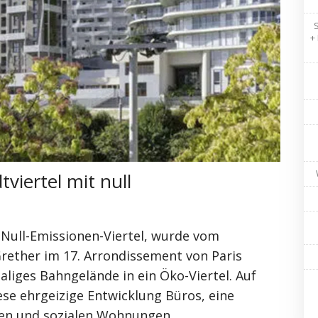
+
tviertel mit null
ffemission
 Null-Emissionen-Viertel, wurde vom
Grether im 17. Arrondissement von Paris
liges Bahngelände in ein Öko-Viertel. Auf
iese ehrgeizige Entwicklung Büros, eine
gen und sozialen Wohnungen,