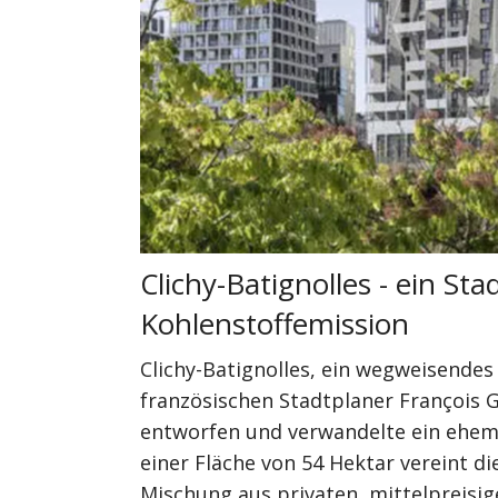
Clichy-Batignolles - ein Stad
Kohlensto
Clichy-Batignolles, ein wegweisendes
französischen Stadtplaner François 
entworfen und verwandelte ein ehema
einer Fläche von 54 Hektar vereint d
Mischung aus privaten, mittelpreisi