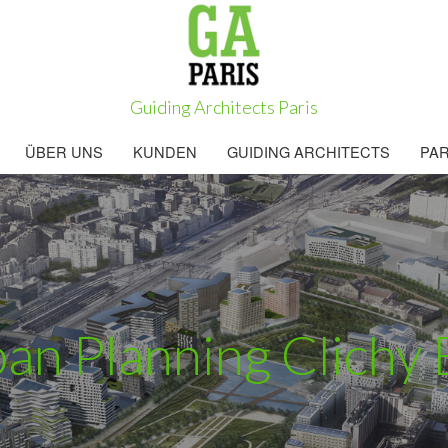
Guiding Architects Paris
ÜBER UNS
KUNDEN
GUIDING ARCHITECTS
PA
n Planning Clichy 