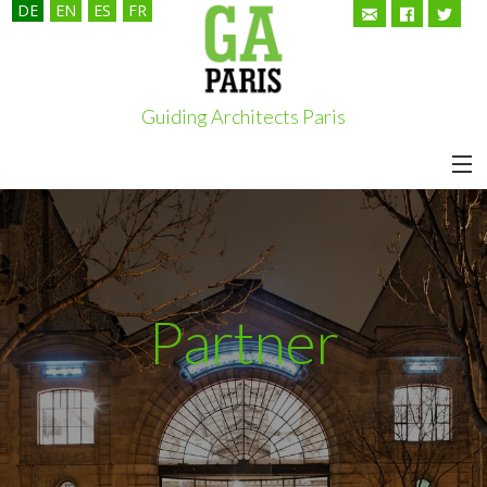
DE
EN
ES
FR
Guiding Architects Paris
HOME
TOUREN
ÜBER UNS
Partner
KUNDEN
GUIDING ARCHITECTS
PARTNER