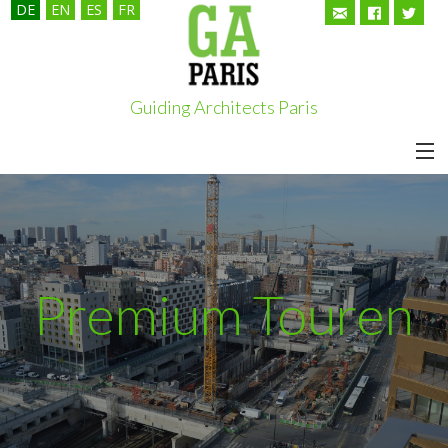
DE
EN
ES
FR
Guiding Architects Paris
HOME
TOUREN
ÜBER UNS
Premium Touren
KUNDEN
GUIDING ARCHITECTS
PARTNER